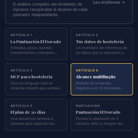
Una referencia mercado por mercado que cubre el mix
Lee el informe →
El análisis completo del dividendo de
de visitantes del turismo receptor, las brechas de
ingresos recuperable al alcance de cada
cobertura lingüística y la oportunidad recuperable en 13
operador independiente.
mercados principales.
ARTÍCULO 1
ARTÍCULO 2
La Puntuación El Dorado
Tus datos de hostelería
Leer los perfiles
Entradas, pesos, bandas
Un inventario de referencia de
~20 min de lectura · 5 mercados europeos + 8
interpretativas y ejemplos
los datos que tu operación ya
estadounidenses
resueltos.
genera.
ARTÍCULO 3
ARTÍCULO 4
MCP para hostelería
Alcance multilingüe
Guía en lenguaje claro al
Análisis de la brecha
estándar abierto que cambió
lingüística en 13 mercados
el acceso a los datos.
principales, país por país.
ARTÍCULO 5
PUNTUACIÓN
El plan de 30 días
Puntuación El Dorado
Una secuencia semana a
Puntúa tu operación en 3
semana para capturar tus
minutos. Mira tu margen de
ingresos recuperables.
ingresos recuperable.